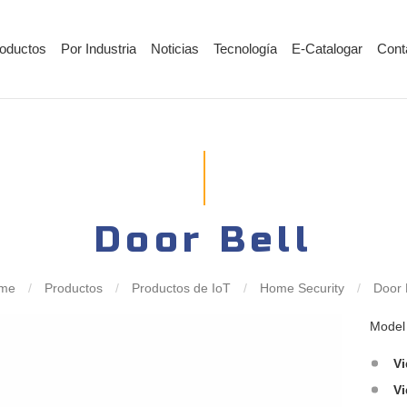
oductos
Por Industria
Noticias
Tecnología
E-Catalogar
Cont
Door Bell
me
/
Productos
/
Productos de IoT
/
Home Security
/
Door 
Mode
V
Vi