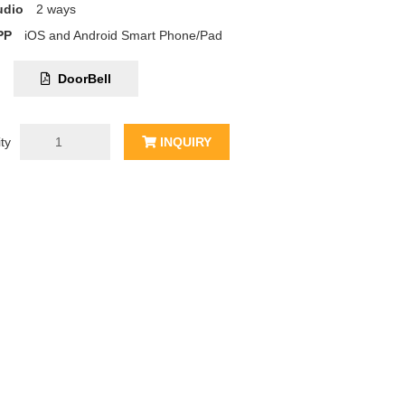
udio
2 ways
PP
iOS and Android Smart Phone/Pad
C:
DoorBell
ty
INQUIRY