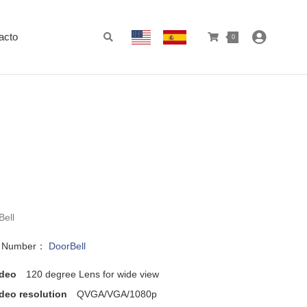
acto
0
Bell
l Number：
DoorBell
ideo
120 degree Lens for wide view
deo resolution
QVGA/VGA/1080p