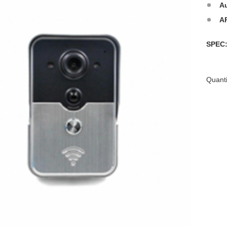
A
A
SPE
Quanti