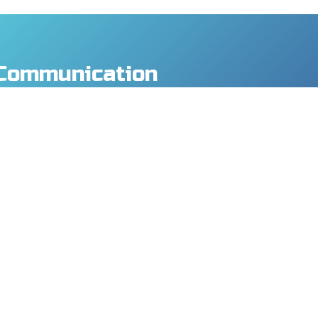
Communication
y Co., Ltd.
., Taoyuan Dist., Taoyuan City 330, Taiwan
8
9
mtech.com
MORE