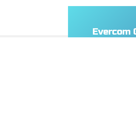
Evercom 
Technolog
No.108, Jiesin St
(R.O.C.)
+886- 3-376-567
+886- 3-376-531
service@everco