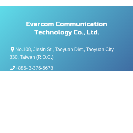
Evercom Communication
Technology Co., Ltd.
No.108, Jiesin St., Taoyuan Dist., Taoyuan City
330, Taiwan (R.O.C.)
+886- 3-376-5678
+886- 3-376-5319
service@evercomtech.com
MORE