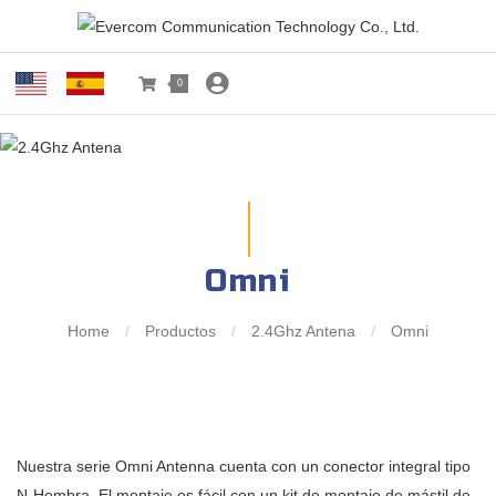
0
Omni
Home
/
Productos
/
2.4Ghz Antena
/
Omni
Nuestra serie Omni Antenna cuenta con un conector integral tipo
N-Hembra. El montaje es fácil con un kit de montaje de mástil de