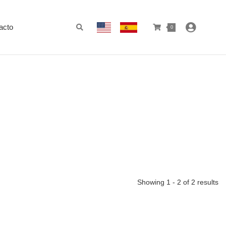
acto
0
Showing 1 - 2 of 2 results