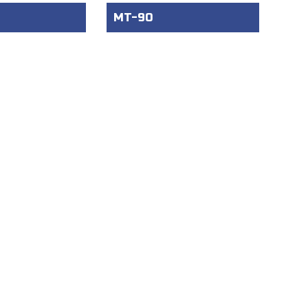
MT-90