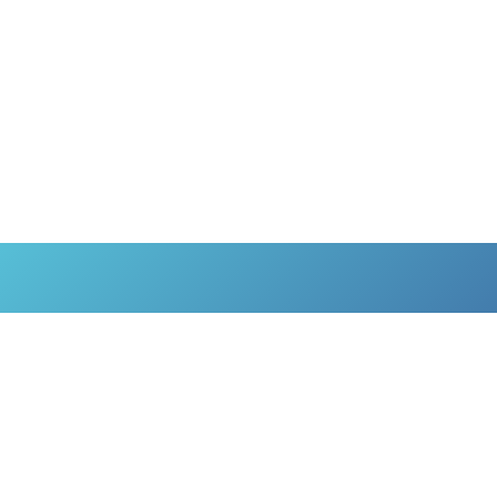
Communication
y Co., Ltd.
., Taoyuan Dist., Taoyuan City 330, Taiwan