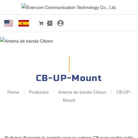
0
CB-UP-Mount
Home
/
Productos
/
Antena de banda Citizen
/
CB-UP-
Mount
El divisor Evercom le permite usar su antena CB para recibir radio