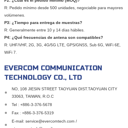
P2: ¿Cuál es el pedido mínimo (MOQ)?
R: Pedido mínimo desde 500 unidades, negociable para mayores
volúmenes.
P3: ¿Tiempo para entrega de muestras?
R: Generalmente entre 10 y 14 días hábiles.
P4: ¿Qué frecuencias de antena son compatibles?
R: UHF/VHF, 2G, 3G, 4G/5G LTE, GPS/GNSS, Sub 6G, WiFi 6E,
WiFi 7.
EVERCOM COMMUNICATION
TECHNOLOGY CO., LTD
NO, 108 JIESIN STREET TAOYUAN DIST.TAOYUAN CITY
33063, TAIWAN, R.O.C
Tel :
+886-3-376-5678
Fax : +886-3-376-5319
E-mail:
service@evercomtech.com /