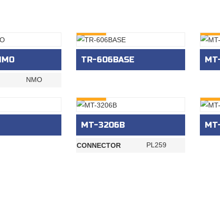
INQURY
INQU
NMO
TR-606BASE
MT
NMO
INQURY
INQU
MT-3206B
MT
PL259
CONNECTOR