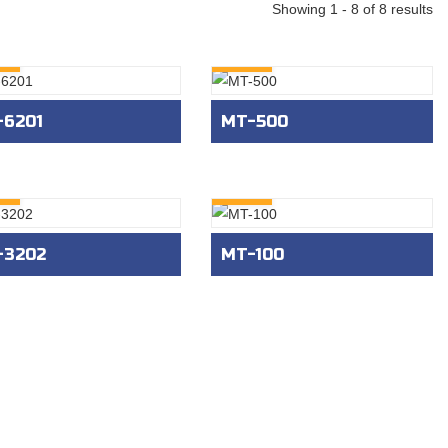
Showing 1 - 8 of 8 results
RY
INQURY
-6201
MT-500
RY
INQURY
-3202
MT-100