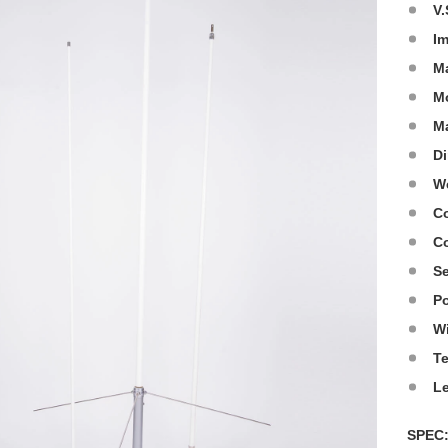
V.
I
M
M
Ma
D
W
Co
C
Se
Po
W
T
L
SPE