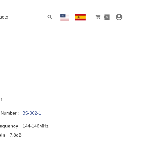
acto
0
-1
l Number：
BS-302-1
requency
144-146MHz
ain
7.8dB