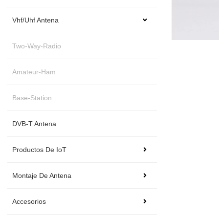
Vhf/Uhf Antena
Two-Way-Radio
Amateur-Ham
Base-Station
DVB-T Antena
Productos De IoT
Montaje De Antena
Accesorios