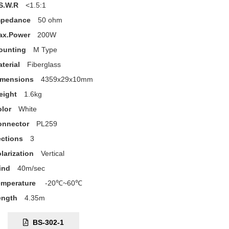
S.W.R
<1.5:1
mpedance
50 ohm
ax.Power
200W
ounting
M Type
terial
Fiberglass
imensions
4359x29x10mm
eight
1.6kg
lor
White
onnector
PL259
ctions
3
larization
Vertical
ind
40m/sec
emperature
-20℃~60℃
ength
4.35m
C:
BS-302-1