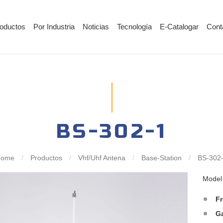
oductos
Por Industria
Noticias
Tecnología
E-Catalogar
Cont
BS-302-1
Home
/
Productos
/
Vhf/Uhf Antena
/
Base-Station
/
BS-302
Mode
F
G