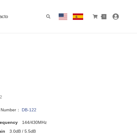
acto
0
2
l Number：
DB-122
requency
144/430MHz
ain
3.0dB / 5.5dB