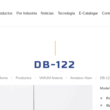
oductos
Por Industria
Noticias
Tecnología
E-Catalogar
Cont
DB-122
Home
/
Productos
/
Vhf/Uhf Antena
/
Amateur-Ham
/
DB-12
Mode
F
G