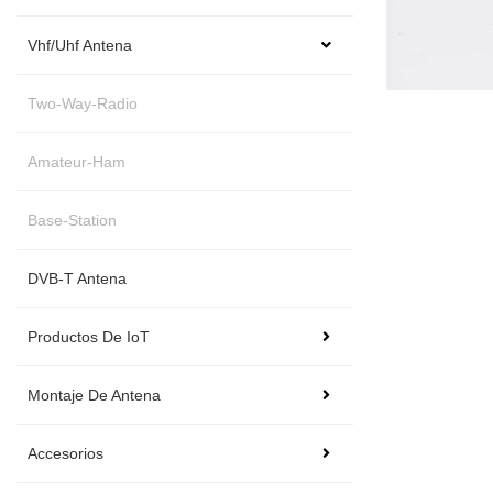
Vhf/Uhf Antena
Two-Way-Radio
Amateur-Ham
Base-Station
DVB-T Antena
Productos De IoT
Montaje De Antena
Accesorios