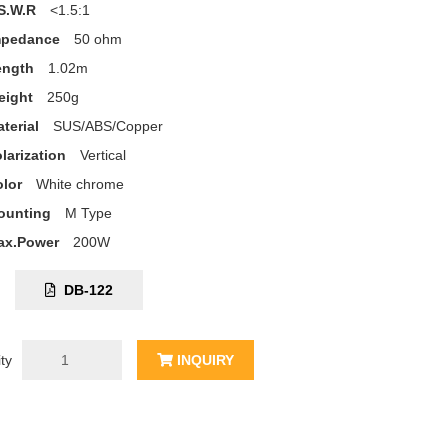
S.W.R
<1.5:1
mpedance
50 ohm
ength
1.02m
eight
250g
terial
SUS/ABS/Copper
larization
Vertical
lor
White chrome
ounting
M Type
ax.Power
200W
C:
DB-122
ty
INQUIRY