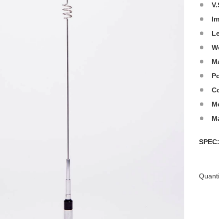
V.
I
L
W
Ma
Po
Co
M
M
SPE
Quanti