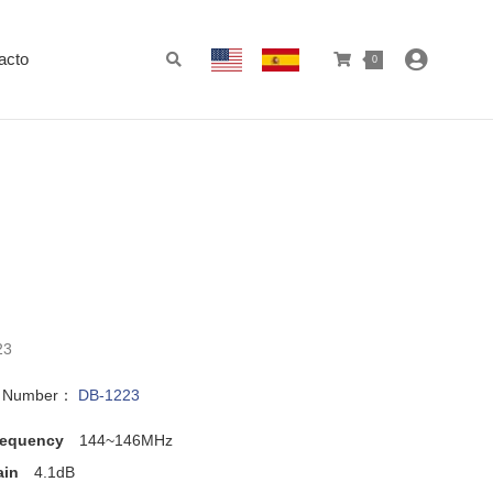
acto
0
23
l Number：
DB-1223
requency
144~146MHz
ain
4.1dB