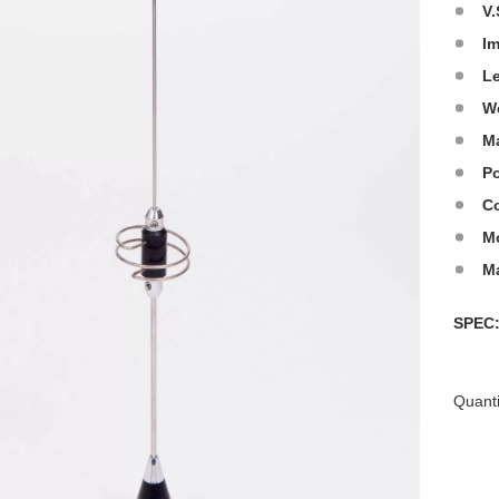
V.
I
L
W
Ma
Po
Co
M
M
SPE
Quanti