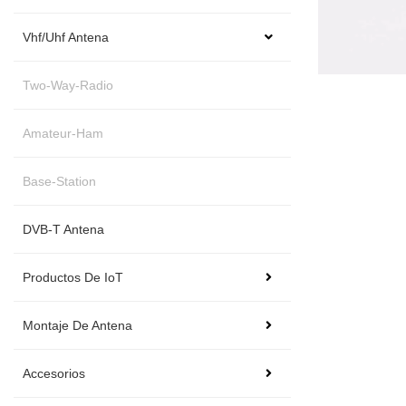
Vhf/Uhf Antena
Two-Way-Radio
Amateur-Ham
Base-Station
DVB-T Antena
Productos De IoT
Montaje De Antena
Accesorios