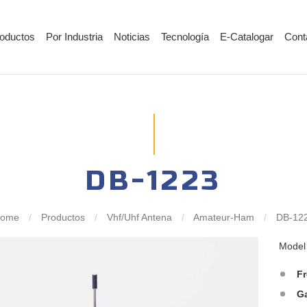
oductos
Por Industria
Noticias
Tecnología
E-Catalogar
Cont
DB-1223
ome
/
Productos
/
Vhf/Uhf Antena
/
Amateur-Ham
/
DB-12
Mode
F
G