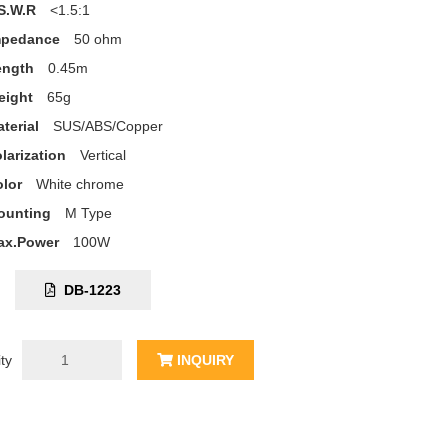
S.W.R
<1.5:1
mpedance
50 ohm
ength
0.45m
eight
65g
terial
SUS/ABS/Copper
larization
Vertical
lor
White chrome
ounting
M Type
ax.Power
100W
C:
DB-1223
ty
INQUIRY