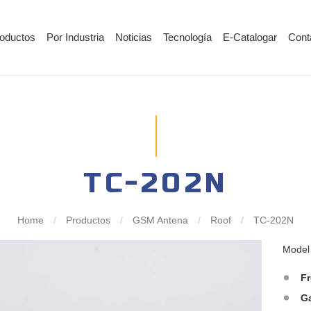
oductos
Por Industria
Noticias
Tecnología
E-Catalogar
Cont
TC-202N
Home
/
Productos
/
GSM Antena
/
Roof
/
TC-202N
Mode
F
G