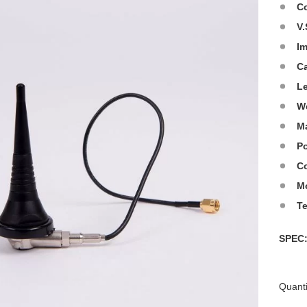
C
V.
I
C
L
W
Ma
Po
Co
M
T
SPE
Quanti