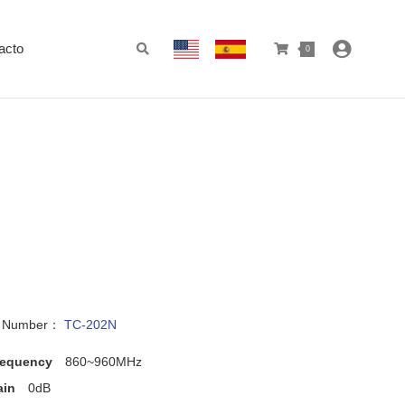
acto
0
l Number：
TC-202N
requency
860~960MHz
ain
0dB