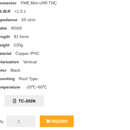
onnector
FME,Mini-UHF,TNC
S.W.R
<1.5:1
mpedance
50 ohm
able
RG58
ength
81.5mm
eight
220g
terial
Copper /PVC
larization
Vertical
lor
Black
ounting
Roof Type
emperature
-20℃~60℃
C:
TC-202N
ty
INQUIRY