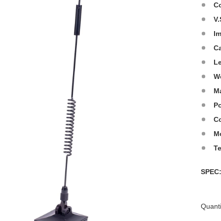
C
V.
I
C
L
W
Ma
Po
Co
M
T
SPE
Quanti