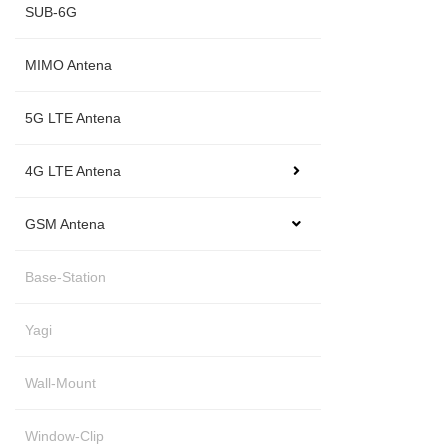
SUB-6G
MIMO Antena
5G LTE Antena
4G LTE Antena
GSM Antena
Base-Station
Yagi
Wall-Mount
Window-Clip