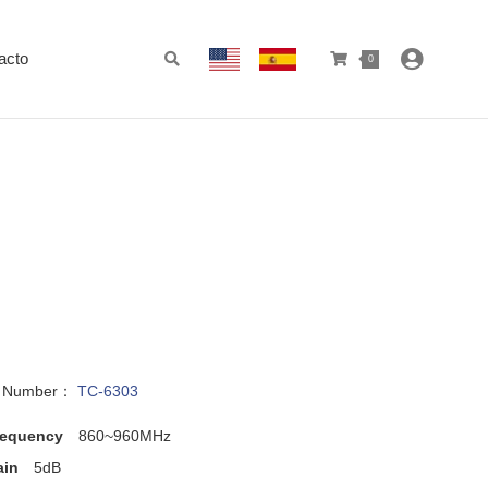
acto
0
l Number：
TC-6303
requency
860~960MHz
ain
5dB