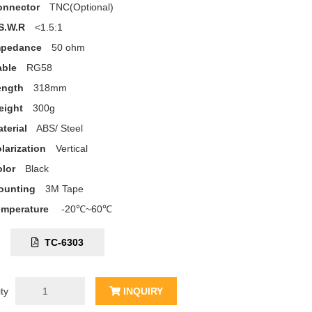
onnector
TNC(Optional)
S.W.R
<1.5:1
mpedance
50 ohm
able
RG58
ength
318mm
eight
300g
terial
ABS/ Steel
larization
Vertical
lor
Black
ounting
3M Tape
emperature
-20℃~60℃
C:
TC-6303
ty
INQUIRY