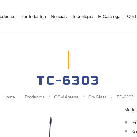
oductos
Por Industria
Noticias
Tecnología
E-Catalogar
Cont
TC-6303
Home
/
Productos
/
GSM Antena
/
On-Glass
/
TC-6303
Mode
F
G