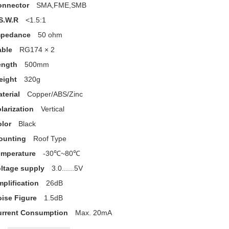
onnector
SMA,FME,SMB
S.W.R
<1.5:1
mpedance
50 ohm
able
RG174 × 2
ength
500mm
eight
320g
terial
Copper/ABS/Zinc
larization
Vertical
lor
Black
ounting
Roof Type
emperature
-30℃~80℃
ltage supply
3.0......5V
plification
26dB
ise Figure
1.5dB
urrent Consumption
Max. 20mA