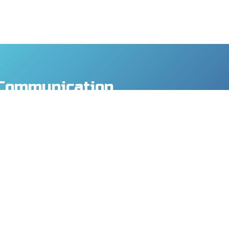
Communication
y Co., Ltd.
., Taoyuan Dist., Taoyuan City 330, Taiwan
8
9
mtech.com
MORE