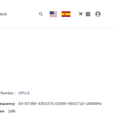
acto
0
l Number：
GPU-6
requency
83~87/380~430/1575.42/890~960/1710~1880MHz
ain
2dBi