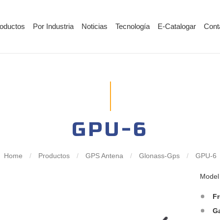
oductos
Por Industria
Noticias
Tecnología
E-Catalogar
Cont
GPU-6
Home
/
Productos
/
GPS Antena
/
Glonass-Gps
/
GPU-6
Mode
F
G