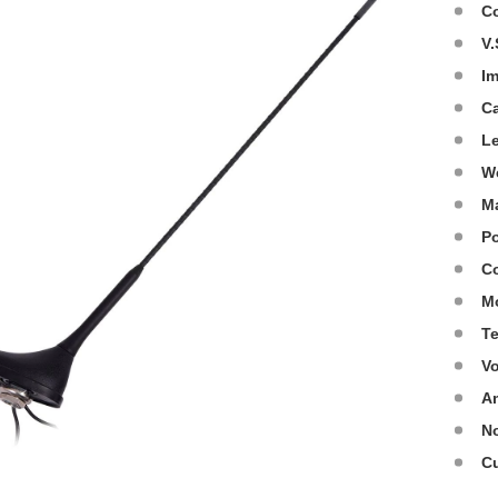
C
V.
I
C
L
W
Ma
Po
Co
M
T
Vo
Am
No
C