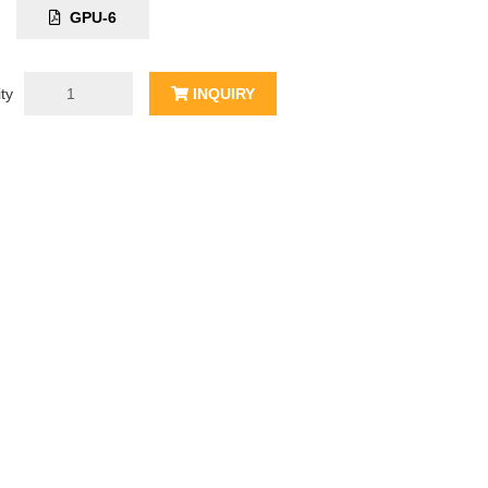
C:
GPU-6
ty
INQUIRY