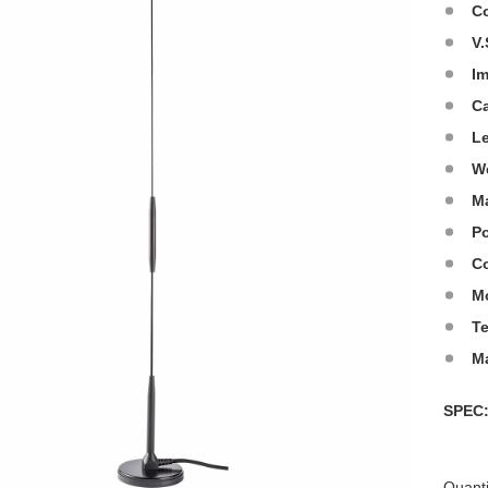
C
V.
I
C
L
W
Ma
Po
Co
M
T
M
SPE
Quanti