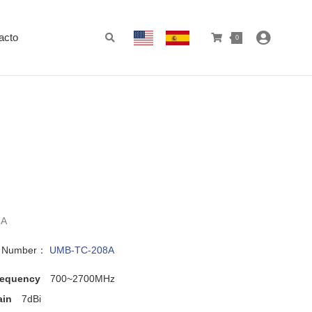
acto
0
8A
l Number：
UMB-TC-208A
requency
700~2700MHz
ain
7dBi