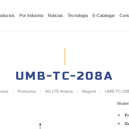
oductos
Por Industria
Noticias
Tecnología
E-Catalogar
Cont
UMB-TC-208A
Home
/
Productos
/
4G LTE Antena
/
Magnet
/
UMB-TC-20
Mode
F
G