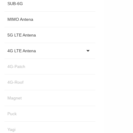
SUB-6G
MIMO Antena
5G LTE Antena
4G LTE Antena
4G-Patch
4G-Roof
Magnet
Puck
Yagi