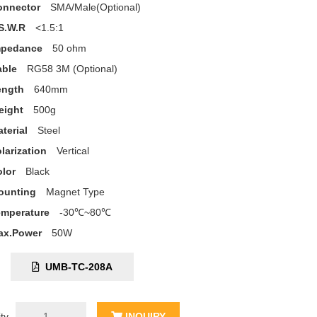
onnector
SMA/Male(Optional)
S.W.R
<1.5:1
mpedance
50 ohm
able
RG58 3M (Optional)
ength
640mm
eight
500g
terial
Steel
larization
Vertical
lor
Black
ounting
Magnet Type
emperature
-30℃~80℃
ax.Power
50W
C:
UMB-TC-208A
ty
INQUIRY