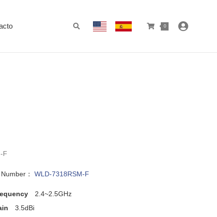
acto
0
-F
l Number：
WLD-7318RSM-F
requency
2.4~2.5GHz
ain
3.5dBi