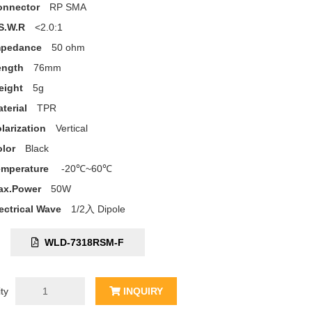
onnector
RP SMA
S.W.R
<2.0:1
mpedance
50 ohm
ength
76mm
eight
5g
terial
TPR
larization
Vertical
lor
Black
emperature
-20℃~60℃
ax.Power
50W
ectrical Wave
1/2入 Dipole
C:
WLD-7318RSM-F
ty
INQUIRY