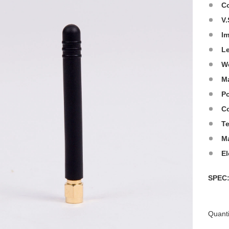
C
V.
I
L
W
Ma
Po
Co
T
M
El
SPE
Quanti