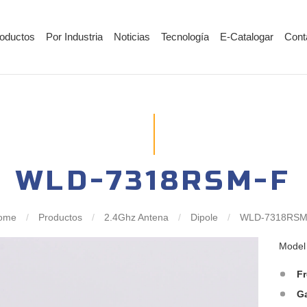
oductos
Por Industria
Noticias
Tecnología
E-Catalogar
Cont
WLD-7318RSM-F
ome
/
Productos
/
2.4Ghz Antena
/
Dipole
/
WLD-7318RSM
Mode
F
G