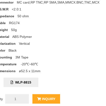
onnector
MC card,RP TNC,RP SMA,SMA,MMCX.BNC,TNC,MCX
S.W.R
<2.0:1
mpedance
50 ohm
able
RG174
eight
50g
terial
ABS Polymer
larization
Vertical
lor
Black
ounting
3M Tape
emperature
-20℃~60℃
imensions
ø52.5 x 11mm
C:
WLP-8815
ty
INQUIRY