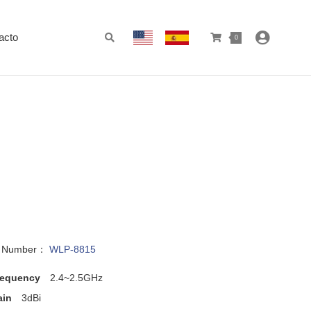
acto
0
l Number：
WLP-8815
requency
2.4~2.5GHz
ain
3dBi