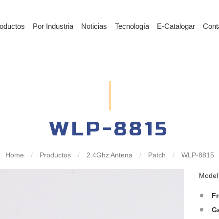
oductos
Por Industria
Noticias
Tecnología
E-Catalogar
Cont
WLP-8815
Home
/
Productos
/
2.4Ghz Antena
/
Patch
/
WLP-8815
Mode
F
G