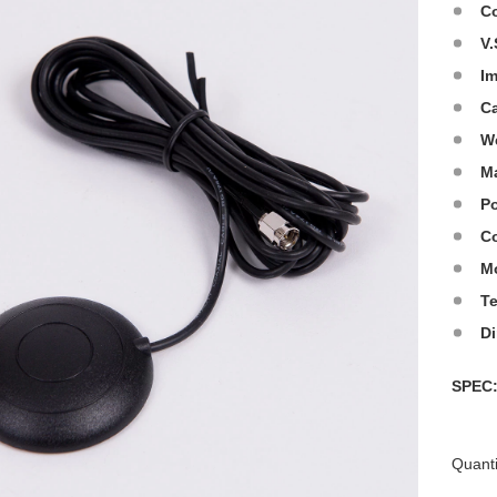
C
V.
I
C
W
Ma
Po
Co
M
T
D
SPE
Quanti