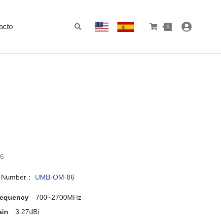
acto
0
6
l Number：
UMB-OM-86
requency
700~2700MHz
ain
3.27dBi