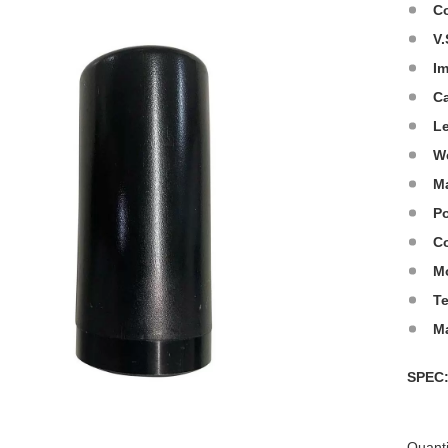
C
V.
I
C
L
W
Ma
Po
Co
M
T
M
SPE
Quanti