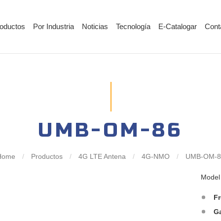
oductos
Por Industria
Noticias
Tecnología
E-Catalogar
Cont
UMB-OM-86
Home
/
Productos
/
4G LTE Antena
/
4G-NMO
/
UMB-OM-8
Mode
F
G