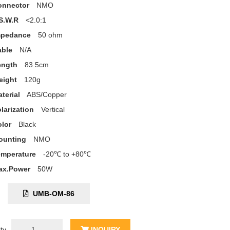
onnector
NMO
S.W.R
<2.0:1
mpedance
50 ohm
able
N/A
ength
83.5cm
eight
120g
terial
ABS/Copper
larization
Vertical
lor
Black
ounting
NMO
emperature
-20℃ to +80℃
ax.Power
50W
C:
UMB-OM-86
ty
INQUIRY