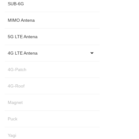
SUB-6G
MIMO Antena
5G LTE Antena
4G LTE Antena
4G-Patch
4G-Roof
Magnet
Puck
Yagi